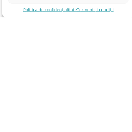
Politica de confidențialitate
Termeni și condiții
ASOCIAȚIA LOCAL AMERICAN WORKING GROUP – LAWG
Piața Charles de Gaulle, nr. 15, Sector 1, București
contact@lawg.ro
© Copyright 2026 Local American Working Group.
Toate drepturile rezervate.
RESURSE UTILE