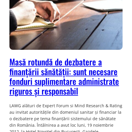
Masă rotundă de dezbatere a
finanțării sănătății: sunt necesare
fonduri suplimentare administrate
riguros și responsabil
LAWG alături de Expert Forum si Mind Research & Rating
au invitat autoritățile din domeniul sanitar și financiar la
o dezbatere pe tema finanțării sistemului de sănătate
din România. Întâlnirea a avut loc luni, 19 noiembrie
2012, la Hotel Novotel din București. Gazdele