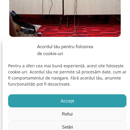
Lansarea studiului privind impactul
Acordul tău pentru folosirea
de cookie-uri
industriei farmaceutice din
România
Pentru a oferi cea mai bună experiență, acest site folosește
cookie-uri. Acordul tău ne permite să procesăm date, cum ar
fi comportamentul de navigare. Fără acordul tău, anumite
“Dacă ne uitam la productivitatea muncii, Romania
funcționalități pot fi dezactivate.
pierde foarte mult prin faptul că starea de sănătate a
românilor este considerabil mai proastă decât în alte
Accept
ţări, lucru ce se traduce prin pierderi economice
concrete. Studiul demonstrează încă o dată că sistemul
de sănătate din România este profund subfinanţat” –
Refuz
Lucian Albu, Directorul Institutului de Prognoză…
7 martie 2012
Setări