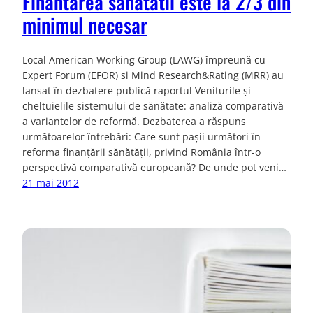
Finantarea sanatatii este la 2/3 din
minimul necesar
Local American Working Group (LAWG) împreună cu
Expert Forum (EFOR) si Mind Research&Rating (MRR) au
lansat în dezbatere publică raportul Veniturile şi
cheltuielile sistemului de sănătate: analiză comparativă
a variantelor de reformă. Dezbaterea a răspuns
următoarelor întrebări: Care sunt pașii următori în
reforma finanțării sănătății, privind România într-o
perspectivă comparativă europeană? De unde pot veni…
21 mai 2012