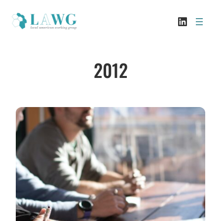
Sari
LinkedI
la
conținut
2012