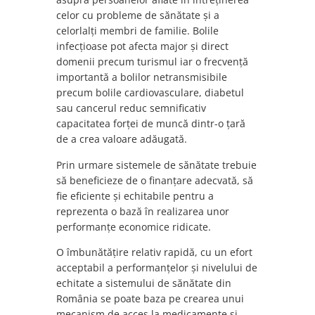
celor cu probleme de sănătate și a
celorlalți membri de familie. Bolile
infecțioase pot afecta major și direct
domenii precum turismul iar o frecvență
importantă a bolilor netransmisibile
precum bolile cardiovasculare, diabetul
sau cancerul reduc semnificativ
capacitatea forței de muncă dintr-o țară
de a crea valoare adăugată.
Prin urmare sistemele de sănătate trebuie
să beneficieze de o finanțare adecvată, să
fie eficiente și echitabile pentru a
reprezenta o bază în realizarea unor
performanțe economice ridicate.
O îmbunătățire relativ rapidă, cu un efort
acceptabil a performanțelor și nivelului de
echitate a sistemului de sănătate din
România se poate baza pe crearea unui
mecanism de acces la medicamente și