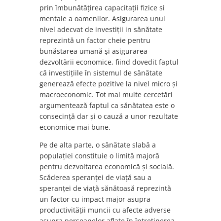
prin îmbunătățirea capacitații fizice si
mentale a oamenilor. Asigurarea unui
nivel adecvat de investiții in sănătate
reprezintă un factor cheie pentru
bunăstarea umană și asigurarea
dezvoltării economice, fiind dovedit faptul
că investițiile în sistemul de sănătate
generează efecte pozitive la nivel micro și
macroeconomic. Tot mai multe cercetări
argumentează faptul ca sănătatea este o
consecință dar și o cauză a unor rezultate
economice mai bune.
Pe de alta parte, o sănătate slabă a
populației constituie o limită majoră
pentru dezvoltarea economică și socială.
Scăderea speranței de viață sau a
speranței de viață sănătoasă reprezintă
un factor cu impact major asupra
productivității muncii cu afecte adverse
asupra persoanelor aflate în întreținerea