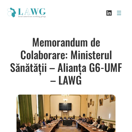
Sari
LinkedI
la
conținut
Memorandum de
Colaborare: Ministerul
Sănătății – Alianța G6-UMF
– LAWG