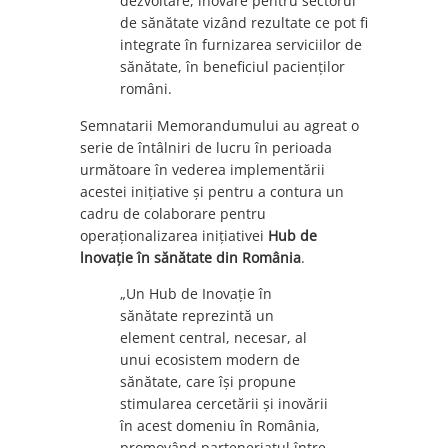
dezvoltare, inovare pentru sectorul
de sănătate vizând rezultate ce pot fi
integrate în furnizarea serviciilor de
sănătate, în beneficiul pacienților
români.
Semnatarii Memorandumului au agreat o
serie de întâlniri de lucru în perioada
următoare în vederea implementării
acestei inițiative și pentru a contura un
cadru de colaborare pentru
operaţionalizarea iniţiativei
Hub de
lnovație în sănătate din România
.
„Un Hub de Inovație în
sănătate reprezintă un
element central, necesar, al
unui ecosistem modern de
sănătate, care își propune
stimularea cercetării și inovării
în acest domeniu în România,
promovând parteneriatul între