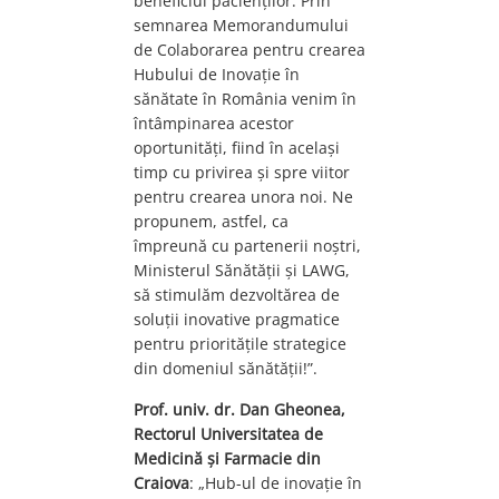
beneficiul pacienților. Prin
semnarea Memorandumului
de Colaborarea pentru crearea
Hubului de Inovație în
sănătate în România venim în
întâmpinarea acestor
oportunități, fiind în același
timp cu privirea și spre viitor
pentru crearea unora noi. Ne
propunem, astfel, ca
împreună cu partenerii noștri,
Ministerul Sănătății și LAWG,
să stimulăm dezvoltărea de
soluții inovative pragmatice
pentru prioritățile strategice
din domeniul sănătății!”.
Prof. univ. dr. Dan Gheonea,
Rectorul Universitatea de
Medicină și Farmacie din
Craiova
: „Hub-ul de inovație în