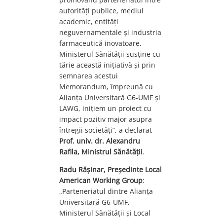
autorități publice, mediul
academic, entități
neguvernamentale și industria
farmaceutică inovatoare.
Ministerul Sănătății susține cu
tărie această inițiativă și prin
semnarea acestui
Memorandum, împreună cu
Alianța Universitară G6-UMF și
LAWG, inițiem un proiect cu
impact pozitiv major asupra
întregii societăți”, a declarat
Prof. univ. dr. Alexandru
Rafila, Ministrul Sănătății
.
Radu Rășinar, Președinte Local
American Working Group
:
„Parteneriatul dintre Alianța
Universitară G6-UMF,
Ministerul Sănătății și Local