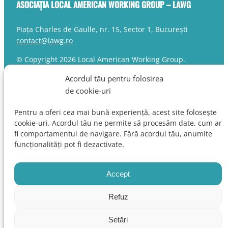
ASOCIAȚIA LOCAL AMERICAN WORKING GROUP – LAWG
Piața Charles de Gaulle, nr. 15, Sector 1, București
contact@lawg.ro
© Copyright 2026 Local American Working Group.
Toate drepturile rezervate.
Acordul tău pentru folosirea
de cookie-uri
RESURSE UTILE
Pentru a oferi cea mai bună experiență, acest site folosește
cookie-uri. Acordul tău ne permite să procesăm date, cum ar
Ministerul Sănătății
fi comportamentul de navigare. Fără acordul tău, anumite
Agenția Națională a Medicamentului și a Dispozitivelor
funcționalități pot fi dezactivate.
Medicale din România
Casa Națională de Asigurări de Sănătate
European Medicines Agency
Accept
European Federation of Pharmaceutical Industries and
Associations
Refuz
Termeni și condiții
|
Politica de confidențialitate
Setări