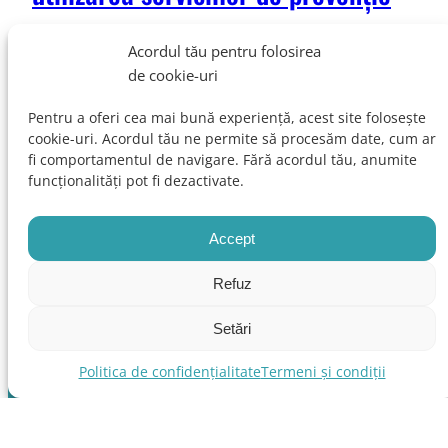
„Prevenția în sănătate: o analiză a percepțiilor și
Acordul tău pentru folosirea
comportamentelor în România” este unul dintre cele mai
de cookie-uri
ample studii despre percepția românilor asupra stării de
sănătate proprie și accesului la servicii de prevenție,
Pentru a oferi cea mai bună experiență, acest site folosește
realizat la nivel național, sub coordonarea academică a
cookie-uri. Acordul tău ne permite să procesăm date, cum ar
Universității de Medicină, Farmacie, Științe și Tehnologie
fi comportamentul de navigare. Fără acordul tău, anumite
G.E. Palade din Târgu Mureș și a Hubului…
funcționalități pot fi dezactivate.
19 martie 2026
Accept
Refuz
Setări
Politica de confidențialitate
Termeni și condiții
ASOCIAȚIA LOCAL AMERICAN WORKING GROUP – LAWG