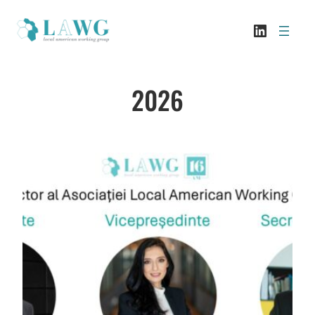
Sari
LinkedI
la
conținut
2026