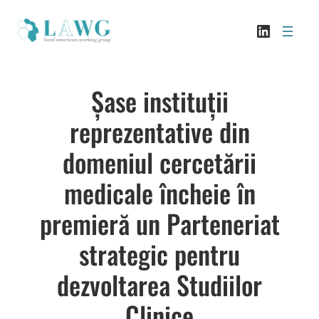
Sari
LinkedI
la
conținut
Șase instituții
reprezentative din
domeniul cercetării
medicale încheie în
premieră un Parteneriat
strategic pentru
dezvoltarea Studiilor
Clinice