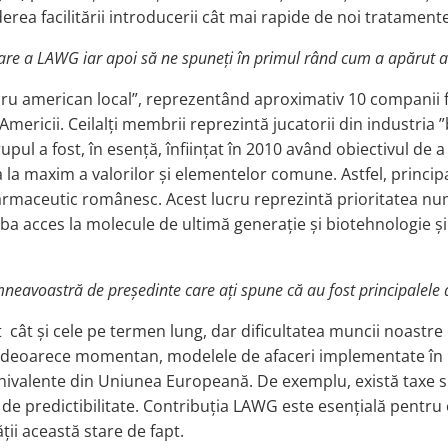
erea facilitării introducerii cât mai rapide de noi tratamente
ntare a LAWG iar apoi să ne spuneți în primul rând cum a apărut a
ru american local”, reprezentând aproximativ 10 companii 
e Americii. Ceilalți membrii reprezintă jucatorii din industria
upul a fost, în esență, înființat în 2010 având obiectivul de
a la maxim a valorilor și elementelor comune. Astfel, prin
farmaceutic românesc. Acest lucru reprezintă prioritatea nu
iba acces la molecule de ultimă generație și biotehnologie ș
eavoastră de președinte care ați spune că au fost principalele d
 cât și cele pe termen lung, dar dificultatea muncii noastre
bil, deoarece momentan, modelele de afaceri implementate în
hivalente din Uniunea Europeană. De exemplu, există taxe spe
ă de predictibilitate. Contribuția LAWG este esențială pentru
ii această stare de fapt.