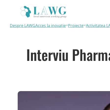
Sari
la
conținut
Despre LAWG
Acces la inovație
Proiecte
Activitatea 
Interviu Pharm