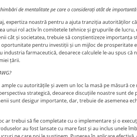
himbări de mentalitate pe care o considerați atât de importantă
 expertiza noastră pentru a ajuta tranziția autorităților că
a unui rol activ în comitetele tehnice și grupurile de lucru, 
enii cât și societatea, trebuie să conștientizeze importanța s
 oportunitate pentru investiții și un mijloc de prosperitate 
cu industria farmaceutică, deoarece calculele le-au spus că n
iei țării.
 LAWG?
 ample cu autoritățile și avem un loc la masă pe măsură ce r
 perspectiva strategică, deoarece discuțiile noastre sunt de
enii sunt desigur importante, dar, trebuie de asemenea echi
u loc ar trebui să fie completate cu o implementare și o exec
duselor au fost lansate cu mare fast și au inclus unele îmbu
ucruri pe care noi le susținem. Punerea în aplicare efectivă,