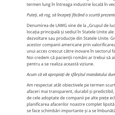
termen lung în întreaga industrie locală în ved
Puteți, vă rog, să începeți făcând o scurtă preze
Denumirea de LAWG vine de la „Grupul de luc
locația principală și sediul în Statele Unite al
dezvoltare sau producție din Statele Unite. Gr
acestor companii americane prin valorificare
unui acces crescut către inovare în sectorul 
Noi credem că pacienții români ar trebui să a
pentru a se realiza această viziune.
Acum că vă apropiați de sfârșitul mandatului dumn
Am respectat atât obiectivele pe termen scurt
afaceri mai transparent, durabil și predicti
de cele adoptate de companii pe alte piețe ec
planificarea afacerilor noastre complet lipsit
se face schimbări importante și a se îmbunătăț