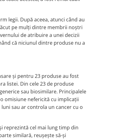
orm legii. După aceea, atunci când au
 făcut pe mulți dintre membrii noștri
ernului de atribuire a unei decizii
ând că niciunul dintre produse nu a
sare și pentru 23 produse au fost
a listei. Din cele 23 de produse
generice sau biosimilare. Principalele
 o omisiune nefericită cu implicații
 luni sau ar controla un cancer cu o
și reprezintă cel mai lung timp din
parte similară, reușește să-și