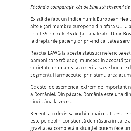
Făcând o comparație, cât de bine stă sistemul de
Există de fapt un indice numit European Heal
alte 8 țări membre europene din afara UE. Cla
locul 35 din cele 36 de țări analizate. Doar Bo
la drepturile pacienților privind calitatea serv
Reacția LAWG la aceste statistici nefericite 
oameni care trăiesc și muncesc în această țară
societatea românească merită să se bucure de
segmentul farmaceutic, prin stimularea asumăr
Ce este, de asemenea, extrem de important nu 
a României. Din păcate, România este una dintre
cinci până la zece ani.
Recent, am decis să vorbim mai mult despre s
este pe deplin conștientă de măsura în care
gravitatea completă a situației putem face un