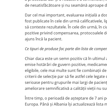
de nesatisfăcătoare și nu seamănă aproape de
Dar cel mai important, evaluarea inițială a do
fost publicate în cele din urmă calificativele
să conteste rezultatele. În cele din urmă, în 
pozitive privind compensarea, protocoalele 
ajuns încă la pacient.
Ce tipuri de produse fac parte din lista de compe
Chiar daca este un semn pozitiv că în ultimu
emise hotărâri de guvern pozitive, medicament
eligibile, cele mai multe sunt fie combinații 
criterii de selecție par să fie astfel cele lega
serioase pentru grupurile mai largi de pacien
ameliorare semnificativă a calității vieții nu s
Între timp, o perioadă de așteptare de 7 ani p
Europa. Până și Albania își actualizează lista