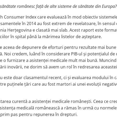
 sănătate românesc față de alte sisteme de sănătate din Europa?
th Consumer Index care evaluează în mod obiectiv sistemele 
samentele în 2014 au fost extrem de revelatoare, în sensul
snia Herțegovina e clasată mai slab. Acest raport este format 
iciilor în spital până la mărimea listelor de așteptare.
este aceea de depunere de eforturi pentru rezultate mai bune
. Noi credem, luând în considerare PIB-ul și potențialul de 
 o furnizare a asistenței medicale mult mai bună. Muncind 
ii inovării, ne dorim să avem un rol în redresarea aceastei
este doar clasamentul recent, ci și evaluarea modului în car
 puținele țări care au fost martori ai unei evoluții negative p
tarea curentă a asistenței medicale românești. Ceea ce cred
 asistența medicală românească a rămas în urmă cu normel
 prim pas pentru repunerea în drepturi.