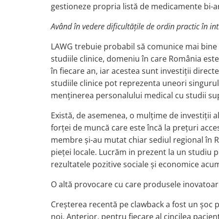
gestioneze propria listă de medicamente bi-a
Având în vedere dificultățile de ordin practic în 
LAWG trebuie probabil să comunice mai bine niv
studiile clinice, domeniu în care România es
în fiecare an, iar acestea sunt investiții dire
studiile clinice pot reprezenta uneori singur
menținerea personalului medical cu studii super
Există, de asemenea, o mulțime de investiții
forței de muncă care este încă la prețuri acc
membre și-au mutat chiar sediul regional în R
pieței locale. Lucrăm in prezent la un studiu 
rezultatele pozitive sociale și economice acu
O altă provocare cu care produsele inovatoare
Creșterea recentă pe clawback a fost un șoc pe
noi. Anterior, pentru fiecare al cincilea paci