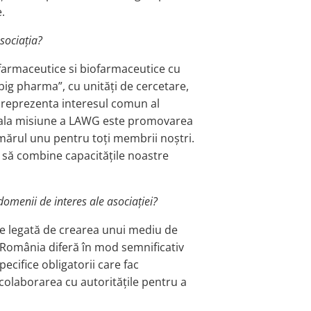
.
sociația?
farmaceutice si biofarmaceutice cu
 ”big pharma”, cu unități de cercetare,
 a reprezenta interesul comun al
cipala misiune a LAWG este promovarea
mărul unu pentru toți membrii noștri.
i să combine capacitățile noastre
omenii de interes ale asociației?
 e legată de crearea unui mediu de
 România diferă în mod semnificativ
cifice obligatorii care fac
 colaborarea cu autoritățile pentru a