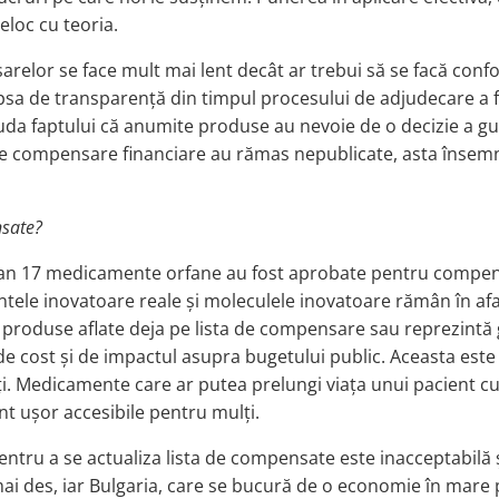
loc cu teoria.
sarelor se face mult mai lent decât ar trebui să se facă conf
, lipsa de transparență din timpul procesului de adjudecare a
ciuda faptului că anumite produse au nevoie de o decizie a guv
de compensare financiare au rămas nepublicate, asta însemn
nsate?
l an 17 medicamente orfane au fost aprobate pentru compen
ele inovatoare reale și moleculele inovatoare rămân în afar
de produse aflate deja pe lista de compensare sau reprezintă 
te de cost și de impactul asupra bugetului public. Aceasta este
ți. Medicamente care ar putea prelungi viața unui pacient cu
unt ușor accesibile pentru mulți.
entru a se actualiza lista de compensate este inacceptabilă 
 mai des, iar Bulgaria, care se bucură de o economie în mare 