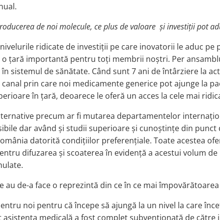
nual.
introducerea de noi molecule, ce plus de valoare și investiții pot
elurile ridicate de investiții pe care inovatorii le aduc pe 
te o țară importantă pentru toți membrii noștri. Per ansam
cte în sistemul de sănătate. Când sunt 7 ani de întârziere la a
ul canal prin care noi medicamente generice pot ajunge la pa
ioare în țară, deoarece le oferă un acces la cele mai ridicate
 alternative precum ar fi mutarea departamentelor internați
esibile dar având și studii superioare și cunoștințe din pun
omânia datorită condițiilor preferențiale. Toate acestea ofe
pentru difuzarea și scoaterea în evidență a acestui volum de 
mulate.
 au de-a face o reprezintă din ce în ce mai împovărătoarea
ntru noi pentru că începe să ajungă la un nivel la care înc
ent asistența medicală a fost complet subvenționată de către 