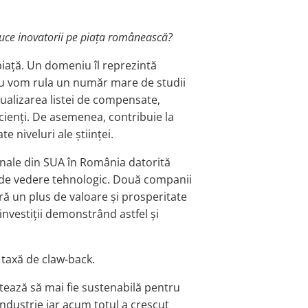
 aduce inovatorii pe piața românească?
piață. Un domeniu îl reprezintă
blu vom rula un număr mare de studii
ctualizarea listei de compensate,
cienți. De asemenea, contribuie la
 niveluri ale științei.
onale din SUA în România datorită
ct de vedere tehnologic. Două companii
ră un plus de valoare și prosperitate
investiții demonstrând astfel și
 taxă de claw-back.
etează să mai fie sustenabilă pentru
industrie iar acum totul a crescut