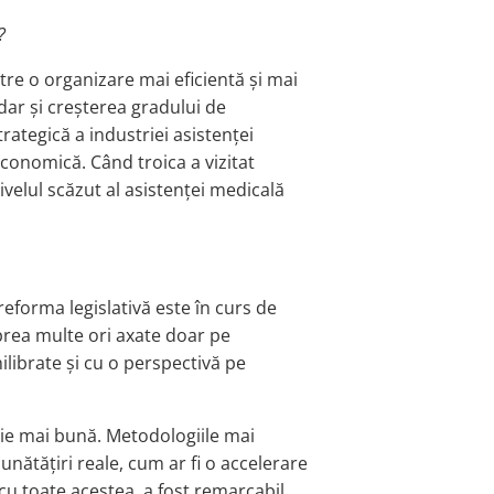
?
tre o organizare mai eficientă și mai
dar și creșterea gradului de
trategică a industriei asistenței
economică. Când troica a vizitat
ivelul scăzut al asistenței medicală
eforma legislativă este în curs de
 prea multe ori axate doar pe
librate și cu o perspectivă pe
uție mai bună. Metodologiile mai
nătățiri reale, cum ar fi o accelerare
 cu toate acestea, a fost remarcabil