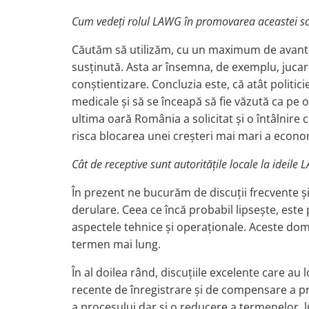
Cum vedeți rolul LAWG în promovarea aceastei sc
Căutăm să utilizăm, cu un maximum de avantaj,
susținută. Asta ar însemna, de exemplu, jucare
conștientizare. Concluzia este, că atât politici
medicale și să se înceapă să fie văzută ca pe o
ultima oară România a solicitat și o întâlnire 
risca blocarea unei creșteri mai mari a econom
Cât de receptive sunt autoritățile locale la ideile
În prezent ne bucurăm de discuții frecvente și
derulare. Ceea ce încă probabil lipsește, este
aspectele tehnice și operaționale. Aceste dom
termen mai lung.
În al doilea rând, discuțiile excelente care a
recente de înregistrare și de compensare a pro
a procesului dar și o reducere a termenelor, l